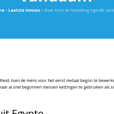
me
»
Laatste nieuws
»
Waar komt de halsketting eigenlijk van
dheid, toen de mens voor het eerst metaal begon te bewerke
ar al snel begonnen mensen kettingen te gebruiken als sie
uit Egypte